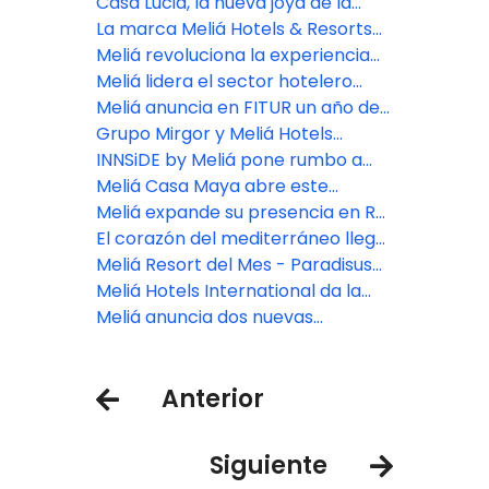
histórico de Lima
su gente
exclusivo concepto FACE SPAce
Casa Lucia, la nueva joya de la
marca The Meliá Collection que
La marca Meliá Hotels & Resorts
unirá arte y hospitalidad en
llegará a Venecia en 2025
Meliá revoluciona la experiencia
Buenos Aires
integral del cliente con su nueva
Meliá lidera el sector hotelero
app
mundial en sostenibilidad, según
Meliá anuncia en FITUR un año de
S&P Global
intensa expansión geográfica y
Grupo Mirgor y Meliá Hotels
consolidación de su apuesta por
International desarrollarán un
INNSiDE by Meliá pone rumbo a
los segmentos Premium y de Lujo
hotel de lujo en Ushuaia
Argentina y consolida su
Meliá Casa Maya abre este
expansión en América Latina
diciembre 2024
Meliá expande su presencia en RD
con INNSiDE by Meliá
El corazón del mediterráneo llega
al Caribe: ZEL Punta Cana abre sus
Meliá Resort del Mes - Paradisus
puertas
Playa del Carmen
Meliá Hotels International da la
bienvenida a los miembros
Meliá anuncia dos nuevas
peludos de la familia con un
aperturas en Buenos Aires,
programa pet friendly mejorado
impulsando su expansión en
Anterior
Argentina
Siguiente