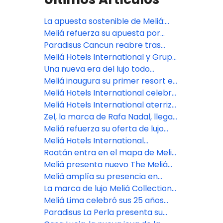
La apuesta sostenible de Meliá:
Logros globales y un modelo de
Meliá refuerza su apuesta por
transición energética desde
Argentina con dos nuevos hoteles
Paradisus Cancun reabre tras
Cusco
en Mendoza, uno de los destinos
renovación de $50 millones
Meliá Hotels International y Grupo
más fascinantes de Sudamérica
Puntacana se unen para el
Una nueva era del lujo todo
desarrollo del Paradisus Miches, el
incluido llega a Bali con la
Meliá inaugura su primer resort en
próximo resort de lujo todo
apertura de Paradisus by Meliá
Maldivas
Meliá Hotels International celebra
incluido de República Dominicana
en FITUR su 70º aniversario,
Meliá Hotels International aterriza
anticipando una nueva etapa de
en el paraíso: Maldivas recibe a
Zel, la marca de Rafa Nadal, llega
crecimiento sólido y sostenido a
Meliá Whale Lagoon
a Cozumel de la mano de Meliá
Meliá refuerza su oferta de lujo
nivel nacional e internacional
con nuevas aperturas en 2026
Meliá Hotels International
desembarca en Cusco con su
Roatán entra en el mapa de Meliá
primer hotel en la capital histórica
como nuevo destino de ensueño
Meliá presenta nuevo The Meliá
del Imperio Inca
en el caribe hondureño
Collection en la Patagonia
Meliá amplía su presencia en
Argentina.
Argentina con un nuevo hotel en
La marca de lujo Meliá Collection
Salta
debutará en Perú con un nuevo
Meliá Lima celebró sus 25 años
hotel boutique en el centro
reconociendo a su mayor tesoro:
Paradisus La Perla presenta su