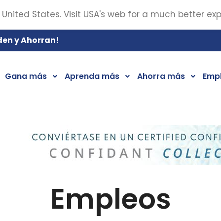
 United States. Visit USA's web for a much better ex
den y Ahorran!
Gana más
Aprenda más
Ahorra más
Emp
Empleos