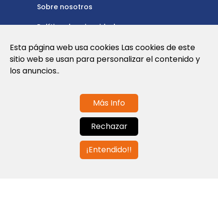
Sobre nosotros
Política de privacidad
Esta página web usa cookies Las cookies de este
Política de cookies
sitio web se usan para personalizar el contenido y
Nota Legal y Condiciones de Uso de la
los anuncios..
Web
Más Info
Contáctanos
Rechazar
info@globalagents.net
¡Entendido!!
Contáctanos
Noticias
Empleos