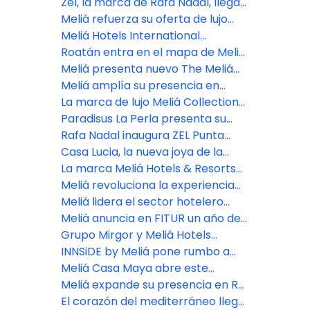
anticipando una nueva etapa de
en el paraíso: Maldivas recibe a
Zel, la marca de Rafa Nadal, llega
crecimiento sólido y sostenido a
Meliá Whale Lagoon
a Cozumel de la mano de Meliá
Meliá refuerza su oferta de lujo
nivel nacional e internacional
con nuevas aperturas en 2026
Meliá Hotels International
desembarca en Cusco con su
Roatán entra en el mapa de Meliá
primer hotel en la capital histórica
como nuevo destino de ensueño
Meliá presenta nuevo The Meliá
del Imperio Inca
en el caribe hondureño
Collection en la Patagonia
Meliá amplía su presencia en
Argentina.
Argentina con un nuevo hotel en
La marca de lujo Meliá Collection
Salta
debutará en Perú con un nuevo
Paradisus La Perla presenta su
hotel boutique en el centro
exclusivo concepto FACE SPAce
Rafa Nadal inaugura ZEL Punta
histórico de Lima
Cana
Casa Lucia, la nueva joya de la
marca The Meliá Collection que
La marca Meliá Hotels & Resorts
unirá arte y hospitalidad en
llegará a Venecia en 2025
Meliá revoluciona la experiencia
Buenos Aires
integral del cliente con su nueva
Meliá lidera el sector hotelero
app
mundial en sostenibilidad, según
Meliá anuncia en FITUR un año de
S&P Global
intensa expansión geográfica y
Grupo Mirgor y Meliá Hotels
consolidación de su apuesta por
International desarrollarán un
INNSiDE by Meliá pone rumbo a
los segmentos Premium y de Lujo
hotel de lujo en Ushuaia
Argentina y consolida su
Meliá Casa Maya abre este
expansión en América Latina
diciembre 2024
Meliá expande su presencia en RD
con INNSiDE by Meliá
El corazón del mediterráneo llega