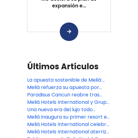
expansión e...
Últimos Artículos
La apuesta sostenible de Meliá:
Logros globales y un modelo de
Meliá refuerza su apuesta por
transición energética desde
Argentina con dos nuevos hoteles
Paradisus Cancun reabre tras
Cusco
en Mendoza, uno de los destinos
renovación de $50 millones
Meliá Hotels International y Grupo
más fascinantes de Sudamérica
Puntacana se unen para el
Una nueva era del lujo todo
desarrollo del Paradisus Miches, el
incluido llega a Bali con la
Meliá inaugura su primer resort en
próximo resort de lujo todo
apertura de Paradisus by Meliá
Maldivas
Meliá Hotels International celebra
incluido de República Dominicana
en FITUR su 70º aniversario,
Meliá Hotels International aterriza