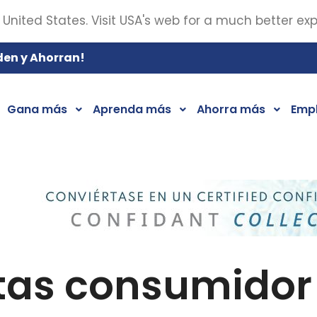
 United States. Visit USA's web for a much better ex
den y Ahorran!
Gana más
Aprenda más
Ahorra más
Emp
tas consumidor 