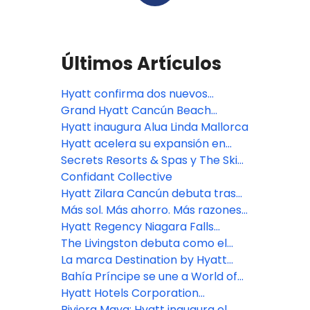
Últimos Artículos
Hyatt confirma dos nuevos
resorts de lujo en México para
Grand Hyatt Cancún Beach
este año
Resort abrirá sus puertas el 17 de
Hyatt inaugura Alua Linda Mallorca
noviembre de 2026
Hyatt acelera su expansión en
Europa con nuevos proyectos
Secrets Resorts & Spas y The Skin
hoteleros
Deep lanzan una colaboración
Confidant Collective
única en su tipo enfocada en la
Hyatt Zilara Cancún debuta tras
conexión significativa
una extensa remodelación
Más sol. Más ahorro. Más razones
para viajar este verano
Hyatt Regency Niagara Falls
Fallsview abre con vistas a la
The Livingston debuta como el
maravilla natural de las Cataratas
primer hotel de Hyatt en Brooklyn,
La marca Destination by Hyatt
del Niágara
Nueva York
debuta en Portugal con la
Bahía Príncipe se une a World of
apertura de Masana Algarve
Hyatt: Ya puedes ganar puntos en
Hyatt Hotels Corporation
20 escapadas bañadas por el sol
expandirá su presencia all-
Riviera Maya: Hyatt inaugura el