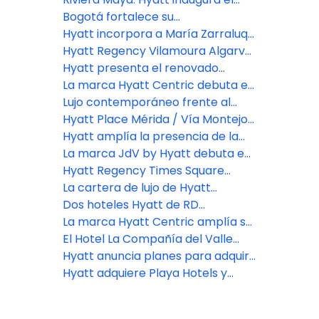
inclusive en República Dominicana
primer Alila de Latinoamérica con
Bogotá fortalece su
182 habitaciones
posicionamiento como sede
Hyatt incorpora a María Zarraluqui
regional para congresos
para liderar el crecimiento de su
Hyatt Regency Vilamoura Algarve
corporativos
Inclusive Collection a nivel global
abre en la costa del Algarve
Hyatt presenta el renovado
Secrets Playa Mujeres Golf & Spa
La marca Hyatt Centric debuta en
Resort
Puerto Rico con el Hyatt Centric
Lujo contemporáneo frente al
San Juan Isla Verde
mar: Park Hyatt Cabo del Sol
Hyatt Place Mérida / Vía Montejo
celebra su gran inauguración en
Hyatt amplía la presencia de la
Yucatán, México
marca Secrets Resorts & Spas en
La marca JdV by Hyatt debuta en
Cancún con la apertura del
el Caribe con el Royal Beach Hotel
Hyatt Regency Times Square
Secrets Mirabel Cancún Resort &
Punta Cana
celebra su gran apertura tras una
La cartera de lujo de Hyatt
Spa
transformación multimillonaria
crecerá en Argentina con Casa
Dos hoteles Hyatt de RD
Duhau
premiados en los Corry Oakes
La marca Hyatt Centric amplía su
Strategic Partner
presencia mundial con nuevas y
El Hotel La Compañía del Valle
próximas aperturas de hoteles
abre sus puertas en el Valle de
Hyatt anuncia planes para adquirir
Antón de Panamá
Playa Hotels & Resorts N.V.,
Hyatt adquiere Playa Hotels y
mejorando la plataforma de todo
añade 8.600 cuartos
incluido de Hyatt