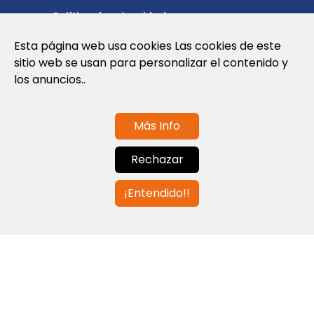
Política de privacidad
Esta página web usa cookies Las cookies de este
Política de cookies
sitio web se usan para personalizar el contenido y
Nota Legal y Condiciones de Uso de la
los anuncios..
Web
Más Info
Contáctanos
Rechazar
info@globalagents.net
¡Entendido!!
Contáctanos
Noticias
Empleos
Newsletters