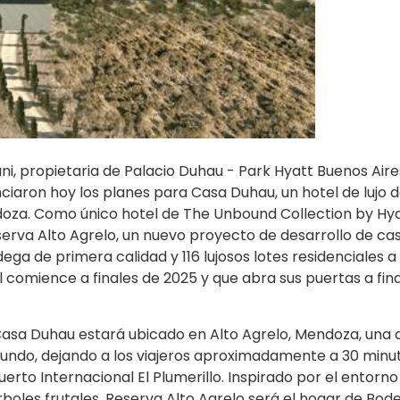
ni, propietaria de Palacio Duhau - Park Hyatt Buenos Aires
ciaron hoy los planes para Casa Duhau, un hotel de lujo 
ndoza. Como único hotel de The Unbound Collection by Hy
rva Alto Agrelo, un nuevo proyecto de desarrollo de casi
 de primera calidad y 116 lujosos lotes residenciales a 
l comience a finales de 2025 y que abra sus puertas a fin
Casa Duhau estará ubicado en Alto Agrelo, Mendoza, una d
mundo, dejando a los viajeros aproximadamente a 30 minut
rto Internacional El Plumerillo. Inspirado por el entorno
rboles frutales, Reserva Alto Agrelo será el hogar de Bod