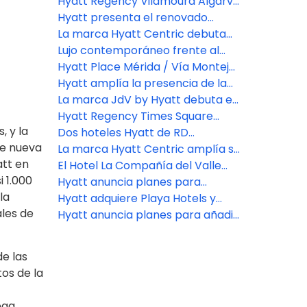
regional para congresos
Zarraluqui para liderar el
Hyatt Regency Vilamoura Algarve
corporativos
crecimiento de su Inclusive
abre en la costa del Algarve
Hyatt presenta el renovado
Collection a nivel global
Secrets Playa Mujeres Golf & Spa
La marca Hyatt Centric debuta
Resort
en Puerto Rico con el Hyatt
Lujo contemporáneo frente al
Centric San Juan Isla Verde
mar: Park Hyatt Cabo del Sol
Hyatt Place Mérida / Vía Montejo
celebra su gran inauguración en
Hyatt amplía la presencia de la
Yucatán, México
marca Secrets Resorts & Spas en
La marca JdV by Hyatt debuta en
Cancún con la apertura del
el Caribe con el Royal Beach
Hyatt Regency Times Square
, y la
Secrets Mirabel Cancún Resort &
Hotel Punta Cana
celebra su gran apertura tras una
Dos hoteles Hyatt de RD
de nueva
Spa
transformación multimillonaria
premiados en los Corry Oakes
La marca Hyatt Centric amplía su
att en
Strategic Partner
presencia mundial con nuevas y
El Hotel La Compañía del Valle
 1.000
próximas aperturas de hoteles
abre sus puertas en el Valle de
Hyatt anuncia planes para
la
Antón de Panamá
adquirir Playa Hotels & Resorts
Hyatt adquiere Playa Hotels y
ales de
N.V., mejorando la plataforma de
añade 8.600 cuartos
Hyatt anuncia planes para añadir
todo incluido de Hyatt
hoteles en nuevos mercados de
Europa, África y Oriente Medio
e las
os de la
ega