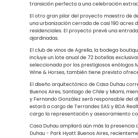
transición perfecta a una celebración extraord
El otro gran pilar del proyecto maestro de de
una urbanización cerrada de casi 190 acres d
residenciales. El proyecto prevé una entrad
ajardinadas.
El club de vinos de Agrelia, la bodega bout
incluye un lote anual de 72 botellas exclusi
seleccionada por los prestigiosos enólogos Mi
Wine & Horses, también tiene previsto ofrece
El diseño arquitectónico de Casa Duhau corr
Buenos Aires, Santiago de Chile y Miami, mien
y Fernando González será responsable del dis
estará a cargo de Terrandes SAS y BDA Realt
cargo la representación y asesoramiento come
Casa Duhau ampliará aún más la presencia de
Duhau - Park Hyatt Buenos Aires, recientem