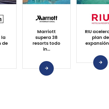
Marriott
RIU aceler
 la
supera 38
plan de
n de
resorts todo
expansión 
in...