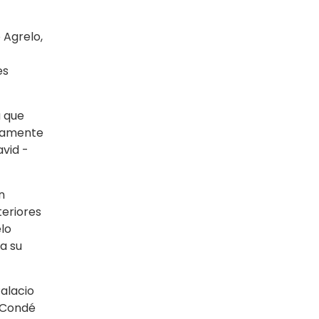
 Agrelo,
es
a que
osamente
avid -
n
teriores
elo
a su
alacio
s Condé