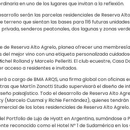
inaria en uno de los lugares que invitan a la reflexión.
sarrollo serán las parcelas residenciales de Reserva Alto
e terreno que sientan las bases para 116 futuras unidades
a privada, senderos peatonales, dos lagunas y zonas verd
ique de Reserva Alto Agrelo, planea ofrecer una membresí
vas del mejor vino con una etiqueta personalizada cuidad
chel Rolland y Marcelo Pelleriti. El club ecuestre, Casa D
r acceso a residentes e invitados.
erá a cargo de BMA ARQS, una firma global con oficinas e
tras que Martín Zanotti Studio supervisará el diseño de in
eño paisajístico. Todo el desarrollo de Reserva Alto Agr
y (Marcelo Cusmai y Richie Fernández), quienes tendrán 
rcial de los lotes residenciales de Reserva Alto Agrelo.
l Portfolio de Lujo de Hyatt en Argentina, sumándose a P
ente reconocido como el Hotel Nº 1 de Sudamérica en lo