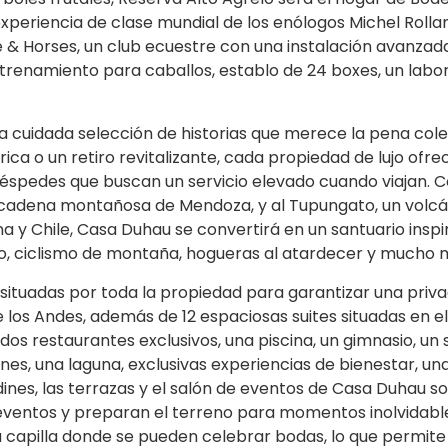
periencia de clase mundial de los enólogos Michel Rolla
ne & Horses, un club ecuestre con una instalación avanzad
ntrenamiento para caballos, establo de 24 boxes, un labo
 cuidada selección de historias que merece la pena cole
ica o un retiro revitalizante, cada propiedad de lujo ofre
huéspedes que buscan un servicio elevado cuando viajan. 
a cadena montañosa de Mendoza, y al Tupungato, un volc
na y Chile, Casa Duhau se convertirá en un santuario inspi
lo, ciclismo de montaña, hogueras al atardecer y mucho 
 situadas por toda la propiedad para garantizar una priv
e los Andes, además de 12 espaciosas suites situadas en el 
dos restaurantes exclusivos, una piscina, un gimnasio, un
es, una laguna, exclusivas experiencias de bienestar, un
nes, las terrazas y el salón de eventos de Casa Duhau so
ventos y preparan el terreno para momentos inolvidable
 capilla donde se pueden celebrar bodas, lo que permite