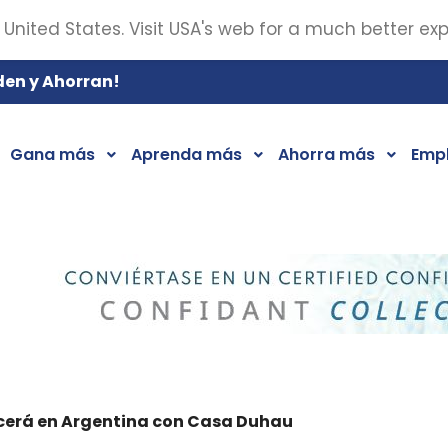
 United States. Visit USA's web for a much better ex
den y Ahorran!
Gana más
Aprenda más
Ahorra más
Emp
recerá en Argentina con Casa Duhau