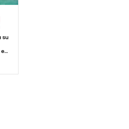
a su
e...