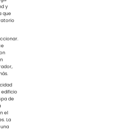
nd y
a que
ratorio
ccionar.
ce
Con
án
rador,
más.
acidad
edificio
 spa de
a
n el
s. La
 una