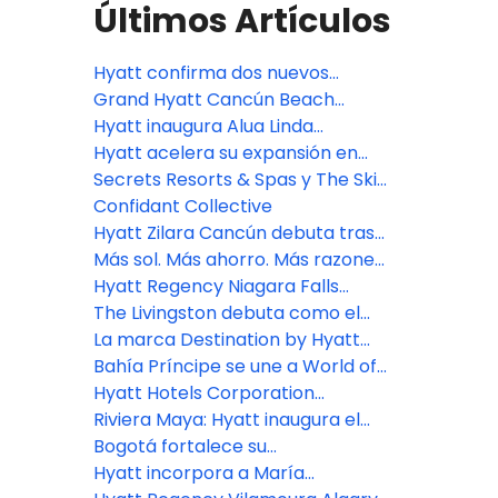
Últimos Artículos
Hyatt confirma dos nuevos
resorts de lujo en México para
Grand Hyatt Cancún Beach
este año
Resort abrirá sus puertas el 17 de
Hyatt inaugura Alua Linda
noviembre de 2026
Mallorca
Hyatt acelera su expansión en
Europa con nuevos proyectos
Secrets Resorts & Spas y The Skin
hoteleros
Deep lanzan una colaboración
Confidant Collective
única en su tipo enfocada en la
Hyatt Zilara Cancún debuta tras
conexión significativa
una extensa remodelación
Más sol. Más ahorro. Más razones
para viajar este verano
Hyatt Regency Niagara Falls
Fallsview abre con vistas a la
The Livingston debuta como el
maravilla natural de las
primer hotel de Hyatt en
La marca Destination by Hyatt
Cataratas del Niágara
Brooklyn, Nueva York
debuta en Portugal con la
Bahía Príncipe se une a World of
apertura de Masana Algarve
Hyatt: Ya puedes ganar puntos en
Hyatt Hotels Corporation
20 escapadas bañadas por el sol
expandirá su presencia all-
Riviera Maya: Hyatt inaugura el
inclusive en República
primer Alila de Latinoamérica con
Bogotá fortalece su
Dominicana
182 habitaciones
posicionamiento como sede
Hyatt incorpora a María