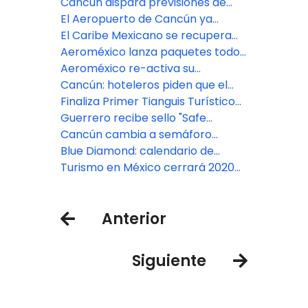
presidirá a los hoteleros
Cancún dispara previsiones de
ocupación al 100% para Navidad
El Aeropuerto de Cancún ya
supera en tráfico al de CDMX
El Caribe Mexicano se recupera
por encima de lo esperado
Aeroméxico lanza paquetes todo
incluido con grandes hoteleras
Aeroméxico re-activa su
operación en Acapulco
Cancún: hoteleros piden que el
turismo sea “prioridad nacional”
Finaliza Primer Tianguis Turístico
Digital con ventas millonarias
Guerrero recibe sello "Safe
Travels" del WTTC en calidad y
Cancún cambia a semáforo
confianza sanitaria
epidemiológico amarillo
Blue Diamond: calendario de
apertura de sus resorts en el
Turismo en México cerrará 2020
Caribe
con ligera recuperación
Anterior
Siguiente