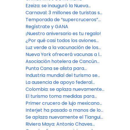
Ezeiza: se inauguró la Nueva
Terminal de Partidas
Carnaval: 3 millones de turistas se
movilizaron en el fin de semana
Temporada de “supercruceros”
largo
en la Ciudad de Buenos Aires
Regístrate y GANA
¡Nuestro aniversario es tu regalo!
¿Por qué casi todos los aviones
son blancos?
Luz verde a la vacunación de los
trabajadores turísticos de Cancún
Nueva York ofrecerá vacunas a los
visitantes de sus espacios
Asociación hotelera de Cancún
turísticos
comienza a ver reservaciones
Punta Cana se alista para
anticipadas
reimpulsar el turismo de reuniones
Industria mundial del turismo se
dominicano
reúne en México para impulsar
La ausencia de apoyo federal
recuperación
aceleró la reapertura del turismo
Colombia: se aplaza nuevamente
en México
la Vitrina de Anato
El turismo toma medidas para
reabrir
Primer crucero de lujo mexicano
zarpará con un año de retraso
Interjet ha pasado a manos de los
empresarios Alejandro del Valle y
Se aplaza nuevamente el Tianguis
Carlos Cabal Peniche
Turístico 2021
Riviera Maya: Antonio Chaves