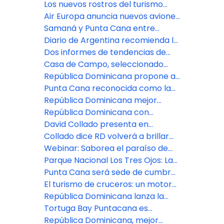
con dos conferencias exclusivas
del Ironman 70.3 Cap Cana
Los nuevos rostros del turismo
dominicano
Air Europa anuncia nuevos aviones
ruta Madrid-Santiago
Samaná y Punta Cana entre
mejores destinos para vacaciones
Diario de Argentina recomienda la
de primavera
RD como destino para el
Dos informes de tendencias de
ecoturismo
viajes colocan a RD entre los
Casa de Campo, seleccionado
destinos preferidos para este
“mejor hotel de golf Caribe” en los
República Dominicana propone a
invierno
World Travel Awards 2024
México sumarse al Multidestino
Punta Cana reconocida como la
“Mejor Ciudad Latinoamericana”
República Dominicana mejor
para turismo MICE
destino del Caribe
República Dominicana con
potencial para turismo deportivo
David Collado presenta en
Colombia la campaña
Collado dice RD volverá a brillar
promocional “Saborea el Paraíso”
en cumbre sobre turismo de
Webinar: Saborea el paraíso de
África y Las Américas
República Dominicana.
Parque Nacional Los Tres Ojos: La
naturaleza entre rocas y lagos
Punta Cana será sede de cumbre
de ONU Turismo para África y
El turismo de cruceros: un motor
América en octubre
económico en ciudades con
República Dominicana lanza la
puertos
campaña global «Taste the
Tortuga Bay Puntacana es
Paradise» en vivo desde cinco
reconocido como Mejor Resort de
República Dominicana, mejor