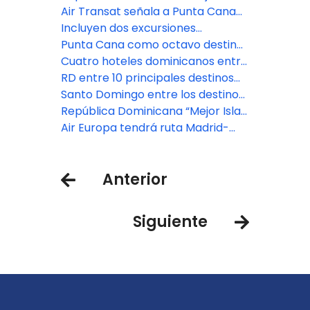
ciudades
Playa de Lujo en RD
destino internacional en Premios
Air Transat señala a Punta Cana
Condé Nast Traveler 2024
como un destino muy popular
Incluyen dos excursiones
para los canadienses este verano
dominicanas entre las mejores
Punta Cana como octavo destino
experiencias del Caribe en
más popular en Estados Unidos
Cuatro hoteles dominicanos entre
TripAdvisor
para viajar este verano
los 25 mejores resort todo incluido
RD entre 10 principales destinos
de tendencia para el verano del
Santo Domingo entre los destinos
2024, según informe de
tropicales más grandes para
República Dominicana “Mejor Isla
Mastercard
visitar
y Destino del Caribe” 2024 en los
Air Europa tendrá ruta Madrid-
Leisure Lifestyle Awards de Global
Santiago a partir de junio
Traveler
Anterior
Siguiente