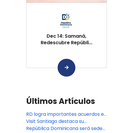
Dec 14: Samaná,
Redescubre Repúbli...
Últimos Artículos
RD logra importantes acuerdos en
la feria ANATO, en Colombia
Visit Santiago destaca su
potencial turístico en Anato 2025
República Dominicana será sede