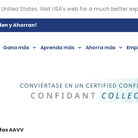
 United States. Visit USA's web for a much better ex
den y Ahorran!
Gana más
Aprenda más
Ahorra más
Emp
ifas AAVV