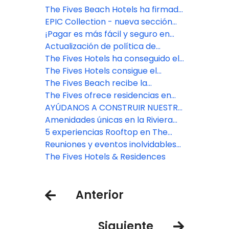
The Fives Hotels & Residences
The Fives Beach Hotels ha firmado
mejora la experiencia en la Riviera
un acuerdo para erradicar la
EPIC Collection - nueva sección
Maya
explotación infantil.
en The Fives Beach Hotel &
¡Pagar es más fácil y seguro en
Residences
The Fives Hotels!
Actualización de política de
cobros para menores de edad
The Fives Hotels ha conseguido el
en The Fives Hotels & Residences
galardón AAA Four Diamonds.
The Fives Hotels consigue el
galardón AAA Four Diamonds.
The Fives Beach recibe la
certificación Oro de EarthCheck
The Fives ofrece residencias en
Riviera Maya y Puerto Morelos
AYÚDANOS A CONSTRUIR NUESTRA
para quienes buscan un entorno
ESTRATEGIA DE SOSTENIBILIDAD
Amenidades únicas en la Riviera
en la naturaleza
EN THE FIVES HOTELS
Maya en The Fives Hotels
5 experiencias Rooftop en The
Fives Hotels
Reuniones y eventos inolvidables
en The Fives Hotels
The Fives Hotels & Residences
Anterior
Siguiente