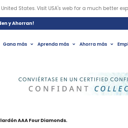
 United States. Visit USA's web for a much better ex
den y Ahorran!
Gana más
Aprenda más
Ahorra más
Emp
galardón AAA Four Diamonds.