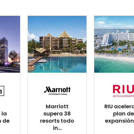
Marriott
RIU aceler
 la
supera 38
plan de
n de
resorts todo
expansión 
in...