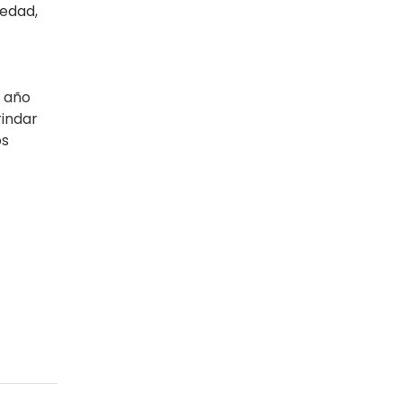
iedad,
n año
rindar
os