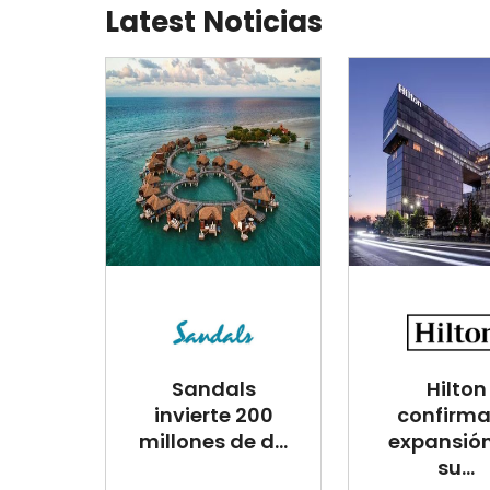
Latest Noticias
Sandals
Hilton
invierte 200
confirma
millones de d...
expansió
su...