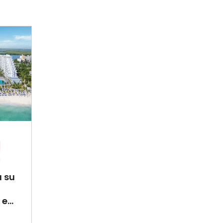
a su
e...