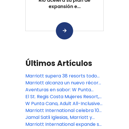
RIU acelera su plan de
expansión e...
Últimos Artículos
Marriott supera 38 resorts todo
incluido en LATAM y suma más de
Marriott alcanza un nuevo récord:
20 proyectos en construcción
más de 10,000 hoteles en el
Aventuras en sabor: W Punta
mundo
Cana presenta un destino
El St. Regis Costa Mujeres Resort,
gastronómico todo incluido audaz
en Cancún, se estrena como un
W Punta Cana, Adult All-Inclusive
en el caribe
refinado refugio entre la tierra y el
nombra a Alejandro Larrondo
Marriott International celebra 10
mar en México
como Gerente General
mil propiedades en el mundo
Jamal Satli Iglesias, Marriott y
Aimbridge anuncian nuevo resort
Marriott International expande su