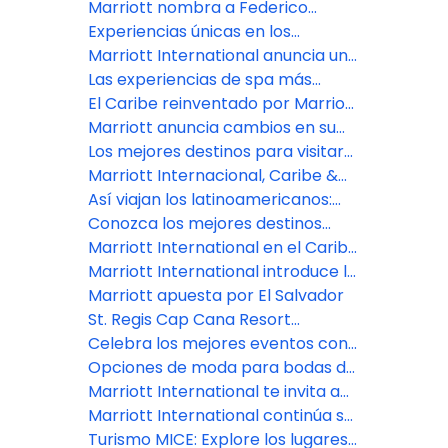
en Riviera Maya
portafolio de lujo en Perú con dos
Marriott nombra a Federico
conversiones emblemáticas
Greppi como nuevo presidente
Experiencias únicas en los
destinos más inspiradores de
Marriott International anuncia un
para la región CALA
América Latina, según Marriott
fuerte crecimiento y expansión
Las experiencias de spa más
International
estratégica en el Caribe y
exclusivas de Marriott
El Caribe reinventado por Marriott
América Latina en 2026
International en el Caribe y
International
Marriott anuncia cambios en su
Latinoamérica para recibir 2026
liderazgo en EEUU, Canadá y
Los mejores destinos para visitar
América Latina
en 2026
Marriott Internacional, Caribe &
Latinoamérica anuncia con orgullo
Así viajan los latinoamericanos:
sus propiedades reconocidas en
Experiencias únicas y pasión por lo
Conozca los mejores destinos
la Guía Michelin Key Hotels 2025
digital
para turismo bleisure en
Marriott International en el Caribe
Latinoamérica
destaca el incomparable
Marriott International introduce la
atractivo de los viajes de verano
marca City Express en Brasil con 7
Marriott apuesta por El Salvador
en sus resorts de primera
hoteles
St. Regis Cap Cana Resort
categoría
inaugura una nueva era de lujo en
Celebra los mejores eventos con
la República Dominicana
Marriott International en el Caribe
Opciones de moda para bodas de
y Latinoamérica
destino en América Latina
Marriott International te invita a
descubrir tu próximo destino
Marriott International continúa su
según tu signo del zodiaco
sólido crecimiento en el Caribe y
Turismo MICE: Explore los lugares