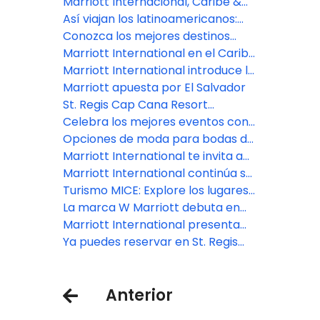
América Latina
en 2026
Marriott Internacional, Caribe &
Latinoamérica anuncia con orgullo
Así viajan los latinoamericanos:
sus propiedades reconocidas en
Experiencias únicas y pasión por lo
Conozca los mejores destinos
la Guía Michelin Key Hotels 2025
digital
para turismo bleisure en
Marriott International en el Caribe
Latinoamérica
destaca el incomparable
Marriott International introduce la
atractivo de los viajes de verano
marca City Express en Brasil con 7
Marriott apuesta por El Salvador
en sus resorts de primera
hoteles
St. Regis Cap Cana Resort
categoría
inaugura una nueva era de lujo en
Celebra los mejores eventos con
la República Dominicana
Marriott International en el Caribe
Opciones de moda para bodas de
y Latinoamérica
destino en América Latina
Marriott International te invita a
descubrir tu próximo destino
Marriott International continúa su
según tu signo del zodiaco
sólido crecimiento en el Caribe y
Turismo MICE: Explore los lugares
América Latina con la firma de
más inspiradores de América
La marca W Marriott debuta en
acuerdos anuales récord en 2024
Central y del Sur para su próximo
Brasil con la inauguración de W
Marriott International presenta
evento
São Paulo
los destinos y experiencias que
Ya puedes reservar en St. Regis
debe incluir en su viaje a Colombia
Cap Cana Resort para 2025
Anterior