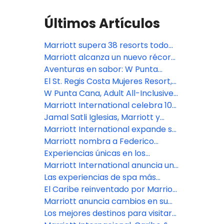
Últimos Artículos
Marriott supera 38 resorts todo
incluido en LATAM y suma más de
Marriott alcanza un nuevo récord:
20 proyectos en construcción
más de 10,000 hoteles en el
Aventuras en sabor: W Punta
mundo
Cana presenta un destino
El St. Regis Costa Mujeres Resort,
gastronómico todo incluido audaz
en Cancún, se estrena como un
W Punta Cana, Adult All-Inclusive
en el caribe
refinado refugio entre la tierra y el
nombra a Alejandro Larrondo
Marriott International celebra 10
mar en México
como Gerente General
mil propiedades en el mundo
Jamal Satli Iglesias, Marriott y
Aimbridge anuncian nuevo resort
Marriott International expande su
en Riviera Maya
portafolio de lujo en Perú con dos
Marriott nombra a Federico
conversiones emblemáticas
Greppi como nuevo presidente
Experiencias únicas en los
destinos más inspiradores de
Marriott International anuncia un
para la región CALA
América Latina, según Marriott
fuerte crecimiento y expansión
Las experiencias de spa más
International
estratégica en el Caribe y
exclusivas de Marriott
El Caribe reinventado por Marriott
América Latina en 2026
International en el Caribe y
International
Marriott anuncia cambios en su
Latinoamérica para recibir 2026
liderazgo en EEUU, Canadá y
Los mejores destinos para visitar