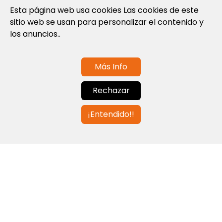
Esta página web usa cookies Las cookies de este
Política de cookies
sitio web se usan para personalizar el contenido y
Nota Legal y Condiciones de Uso de la
los anuncios..
Web
Más Info
Contáctanos
Rechazar
info@globalagents.net
¡Entendido!!
Contáctanos
Noticias
Empleos
Newsletters
© 2026 Developed with
ULANDU