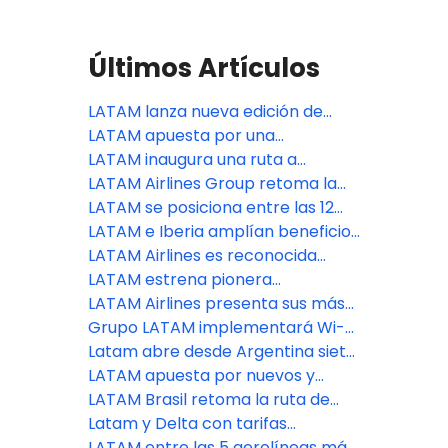
Últimos Artículos
LATAM lanza nueva edición de
"Sabores que Transportan" junto a
LATAM apuesta por una
restaurantes de seis países de
experiencia inmersiva y realiza un
LATAM inaugura una ruta a
Sudamérica
vuelo temático inspirado en Harry
Bruselas, su décimo destino en
LATAM Airlines Group retoma la
Potter
Europa, y se convierte en la única
ruta directa Santiago - Quito con
LATAM se posiciona entre las 12
aerolínea que conecta Brasil y
4 vuelos semanales
aerolíneas con mayor flota del
LATAM e Iberia amplían beneficios
Bélgica sin escalas
mundo
recíprocos en sus programas de
LATAM Airlines es reconocida
lealtad
como “Aerolínea Líder de
LATAM estrena pionera
Sudamérica 2025” en los World
inteligencia artificial para
LATAM Airlines presenta sus más
Travel Awards
planificar viajes
recientes novedades y refuerza su
Grupo LATAM implementará Wi-Fi
compromiso con México
a bordo en los aviones de larga
Latam abre desde Argentina siete
distancia
rutas a Brasil, Perú, USA y Chile
LATAM apuesta por nuevos y
renovados lounges para mejorar
LATAM Brasil retoma la ruta de
la experiencia en los aeropuertos
Buenos Aires a Río de Janeiro
Latam y Delta con tarifas
reducidas de Colombia a nueve
LATAM entre las 5 aerolíneas más