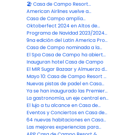
Casa de Campo Resort
Libres de Algas en el Caribe
🏖️ Casa de Campo Resort
presenta su nuevo espacio
American Airlines vuelve a
familiar en Playa Minitas
conectar Miami y La Romana con
Casa de Campo amplía
un vuelo diario
instalaciones con dos nuevas
Oktoberfect 2024 en Altos de
canchas de pádel
Chavón
Programa de Navidad 2023/2024
en Casa de Campo Resort
9na edición del Latin America Pro-
Am listo para llevarse a cabo en
Casa de Campo nominada a la
Casa de Campo
mejor marca de hoteles de lujo
El Spa Casa de Campo ha abierto
sus puertas
Inauguran hotel Casa de Campo
El MIR Sugar Bazaar y Almuerzo de
Dama 2023
Mayo 10: Casa de Campo Resort &
Villas: El destino de bienestar de
Nuevas pistas de padel en Casa
lujo
de Campo Resort
Ya se han inaugurado las Premier
Suites en Casa de Campo Resort
La gastronomía, un eje central en
Casa de Campo Resort
El lujo a tu alcance en Casa de
Campo Resort
Eventos y Conciertos en Casa de
Campo Resort & Villas
64 nuevas habitaciones en Casa
de Campo Resort & Villas
Las mejores experiencias para
grupos en el Caribe
APP Casa de Campo Resort &