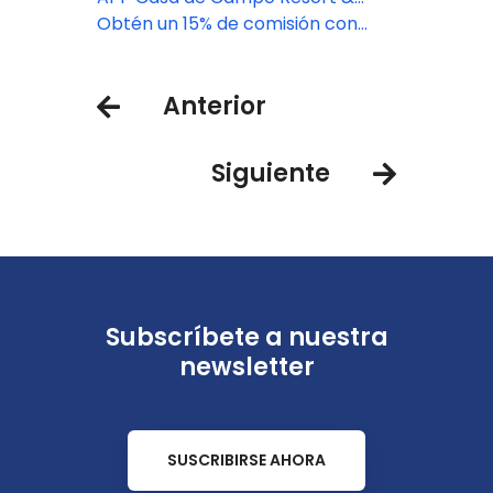
Villas
Obtén un 15% de comisión con
Casa de Campo Resort
Anterior
Siguiente
Subscríbete a nuestra
newsletter
SUSCRIBIRSE AHORA