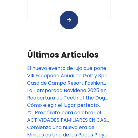
Últimos Artículos
El nuevo evento de lujo que pone a
República Dominicana en el mapa
VIII Escapada Anual de Golf y Spa
de la moda - Casa de Campo
para Parejas en Casa de Campo
Casa de Campo Resort Fashion
Fashion Week
Resort
Week
La Temporada Navideña 2025 en
Casa de Campo Resort ofreció
Reapertura de Teeth of the Dog
tradiciones clásicas y experiencias
en Casa de Campo Resort
Cómo elegir el lugar perfecto
familiares
para una boda en Casa de Campo
🍺 ¡Prepárate para celebrar el
Resort & Villas® Resort
Oktoberfest Chavón!
ACTIVIDADES FAMILIARES EN CASA
DE CAMPO RESORT
Comienza una nueva era de
belleza consciente en The Spa
Minitas es Una de las Pocas Playas