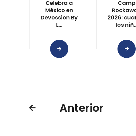
Celebra a
Camp
México en
Rockaw
Devossion By
2026: cu
L...
los niñ..
Anterior