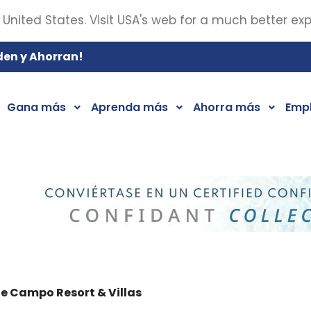
 United States. Visit USA's web for a much better ex
den y Ahorran!
Gana más
Aprenda más
Ahorra más
Emp
de Campo Resort & Villas