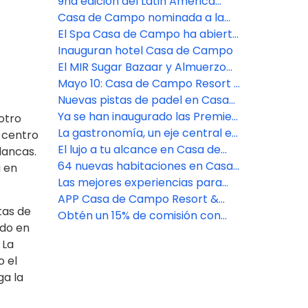
en Casa de Campo Resort
9na edición del Latin America
Pro-Am listo para llevarse a cabo
Casa de Campo nominada a la
en Casa de Campo
mejor marca de hoteles de lujo
El Spa Casa de Campo ha abierto
sus puertas
Inauguran hotel Casa de Campo
El MIR Sugar Bazaar y Almuerzo
de Dama 2023
Mayo 10: Casa de Campo Resort &
Villas: El destino de bienestar de
Nuevas pistas de padel en Casa
lujo
de Campo Resort
Ya se han inaugurado las Premier
otro
Suites en Casa de Campo Resort
La gastronomía, un eje central en
n centro
Casa de Campo Resort
El lujo a tu alcance en Casa de
lancas.
Campo Resort
64 nuevas habitaciones en Casa
a en
de Campo Resort & Villas
Las mejores experiencias para
grupos en el Caribe
APP Casa de Campo Resort &
tas de
Villas
Obtén un 15% de comisión con
odo en
Casa de Campo Resort
 La
o el
ga la