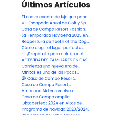
Últimos Artículos
El nuevo evento de lujo que pone
a República Dominicana en el
VIII Escapada Anual de Golf y Spa
mapa de la moda - Casa de
para Parejas en Casa de Campo
Casa de Campo Resort Fashion
Campo Fashion Week
Resort
Week
La Temporada Navideña 2025 en
Casa de Campo Resort ofreció
Reapertura de Teeth of the Dog
tradiciones clásicas y
en Casa de Campo Resort
Cómo elegir el lugar perfecto
experiencias familiares
para una boda en Casa de
🍺 ¡Prepárate para celebrar el
Campo Resort & Villas® Resort
Oktoberfest Chavón!
ACTIVIDADES FAMILIARES EN CASA
DE CAMPO RESORT
Comienza una nueva era de
belleza consciente en The Spa
Minitas es Una de las Pocas
Casa de Campo Resort
Playas Libres de Algas en el
🏖️ Casa de Campo Resort
Caribe
presenta su nuevo espacio
Casa de Campo Resort,
familiar en Playa Minitas
destacado como un resort
American Airlines vuelve a
"Imprescindible" en el 2025
conectar Miami y La Romana con
Casa de Campo amplía
un vuelo diario
instalaciones con dos nuevas
Oktoberfect 2024 en Altos de
canchas de pádel
Chavón
Programa de Navidad 2023/2024