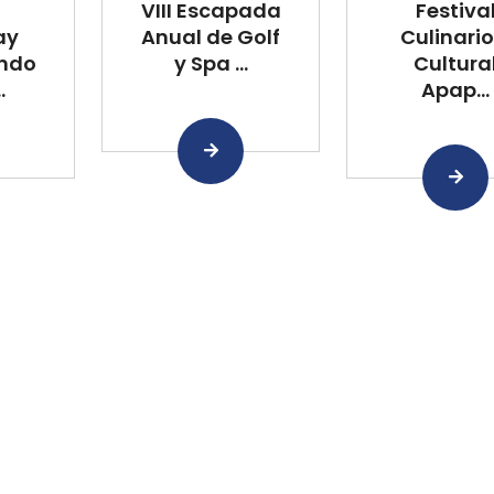
VIII Escapada
Festiva
ay
Anual de Golf
Culinario
ando
y Spa ...
Cultura
.
Apap...