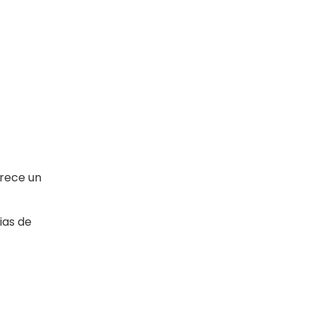
frece un
ias de