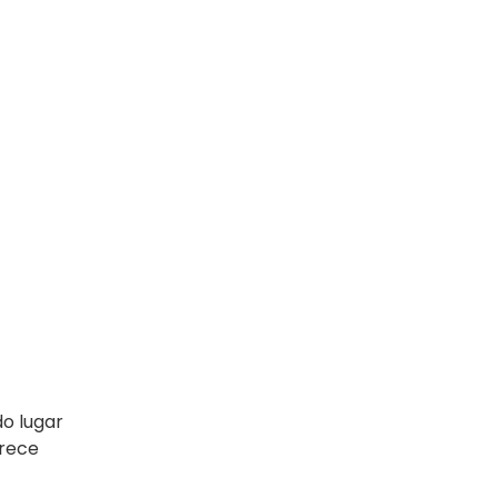
do lugar
frece