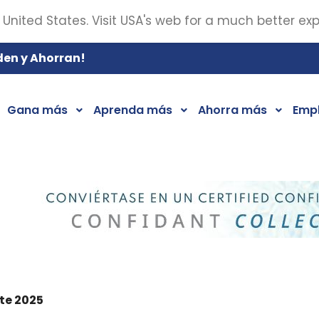
 United States. Visit USA's web for a much better ex
den y Ahorran!
Gana más
Aprenda más
Ahorra más
Emp
ste 2025