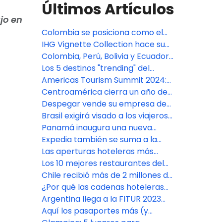
Últimos Artículos
jo en
Colombia se posiciona como el
destino turístico número uno de
IHG Vignette Collection hace su
Sudamérica
debut sudamericano en Perú
Colombia, Perú, Bolivia y Ecuador
presentan el proyecto conjunto
Los 5 destinos "trending" del
“Caminos Andinos”
Caribe para 2025
Americas Tourism Summit 2024:
Redefiniendo el futuro del turismo
Centroamérica cierra un año de
en las Américas
avances en turismo y se proyecta
Despegar vende su empresa de
con fuerza hacia 2025
gestión de destinos a World2Meet
Brasil exigirá visado a los viajeros
procedentes de Estados Unidos,
Panamá inaugura una nueva
Australia y Canadá
terminal de cruceros en medio de
Expedia también se suma a la
la sequía del Canal
fiebre de la Inteligencia Artificial
Las aperturas hoteleras más
destacadas en el Caribe en 2023
Los 10 mejores restaurantes del
mundo ubicados en hoteles
Chile recibió más de 2 millones de
turistas en 2022
¿Por qué las cadenas hoteleras
tienen tantas marcas?
Argentina llega a la FITUR 2023
con aspiraciones de crecimiento
Aquí los pasaportes más (y