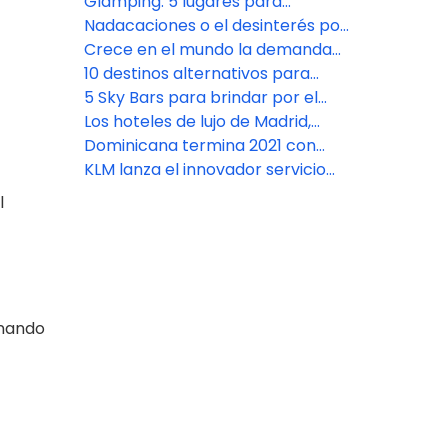
menos) potentes del mundo en
Glamping: 5 lugares para
2023
practicarlo en España
Nadacaciones o el desinterés por
vivir nuevas experiencias
Crece en el mundo la demanda
por los viajes individuales
10 destinos alternativos para
visitar en 2023
5 Sky Bars para brindar por el
Nuevo Año
Los hoteles de lujo de Madrid,
entre los mejores de Europa
Dominicana termina 2021 con
importantes reconocimientos
KLM lanza el innovador servicio
Upload@Home
l
onando