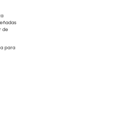
za
iseñadas
r de
ra para