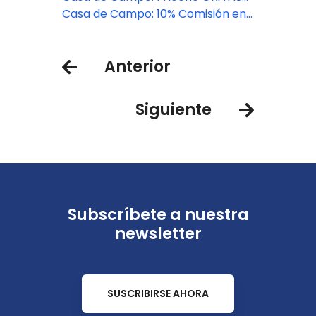
Campo®
por cada 7 noches reservadas!
Casa de Campo: 10% Comisión en
todas las reservas
Anterior
Siguiente
Subscríbete a nuestra
newsletter
SUSCRIBIRSE AHORA