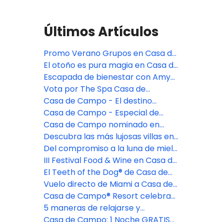
Últimos Artículos
Promo Verano Grupos en Casa de
Campo
El otoño es pura magia en Casa de
Campo
Escapada de bienestar con Amy
Rosoff Davis
Vota por The Spa Casa de
Campo®...
Casa de Campo - El destino
perfecto para vacaciones en
Casa de Campo - Especial de
familia
Mayo
Casa de Campo nominado en
Readers’ Choice Awards 2025
Descubra las más lujosas villas en
la República Dominicana
Del compromiso a la luna de miel:
Un romance perfecto en Casa De
III Festival Food & Wine en Casa de
Campo
Campo Resort
El Teeth of the Dog® de Casa de
Campo, será restaurado por
Vuelo directo de Miami a Casa de
completo en el 2025
Campo Resort
Casa de Campo® Resort celebra
su memorable aniversario de 50
5 maneras de relajarse y
años
rejuvenecer en el SPA Casa de
Casa de Campo: 1 Noche GRATIS