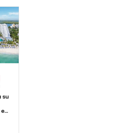
a su
e...