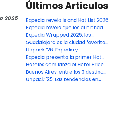
Últimos Artículos
no 2026
Expedia revela Island Hot List 2026
Expedia revela que los aficionados
mantienen la demanda de viajes
Expedia Wrapped 2025: los
para el fútbol de este verano
destinos más buscados del año
Guadalajara es la ciudad favorita
pese al aumento de precios
de los aficionados mexicanos
Unpack ’26: Expedia y
para ver a la Selección Nacional
Hoteles.com revelan cómo
Expedia presenta la primer Hot
según el Fan Travel Outlook de
viajarán los turistas en 2026
List de Islas 2025
Hoteles.com lanza el Hotel Price
Expedia
Index™ 2025
Buenos Aires, entre los 3 destinos
en tendencia a nivel mundial
Unpack '25: Las tendencias en
viajes de Expedia, Hotels.Com y
Vrbo