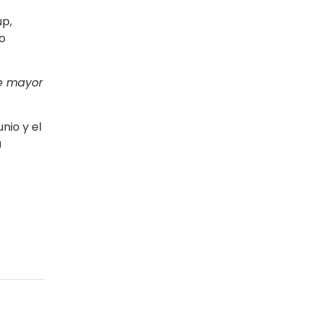
up,
o
de mayor
nio y el
a