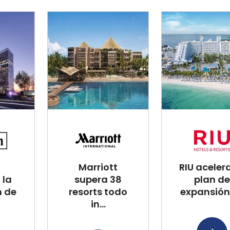
Marriott
RIU aceler
 la
supera 38
plan de
n de
resorts todo
expansión 
in...