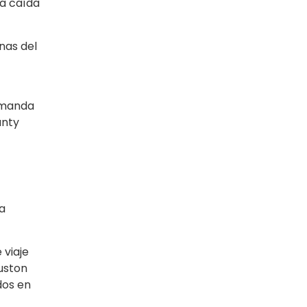
na caída
nas del
demanda
unty
a
 viaje
uston
dos en