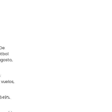
 De
utbol
agosto,
s
 vuelos,
 849%.