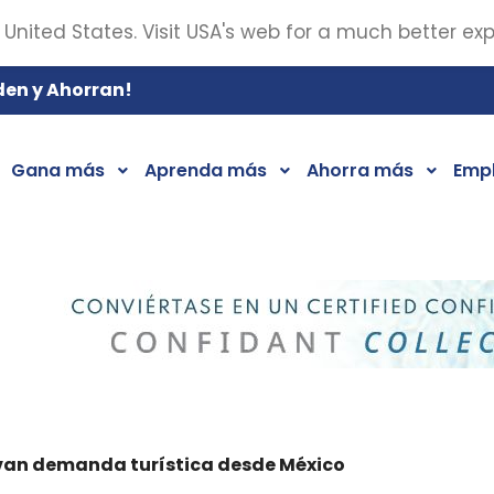
 United States. Visit USA's web for a much better ex
den y Ahorran!
Gana más
Aprenda más
Ahorra más
Emp
levan demanda turística desde México