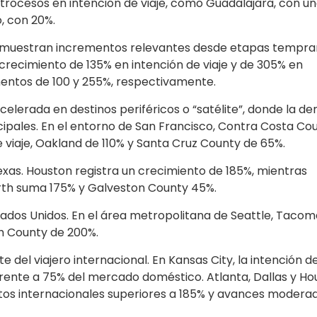
trocesos en intención de viaje, como Guadalajara, con u
, con 20%.
e muestran incrementos relevantes desde etapas tempra
 crecimiento de 135% en intención de viaje y de 305% en
entos de 100 y 255%, respectivamente.
acelerada en destinos periféricos o “satélite”, donde la 
cipales. En el entorno de San Francisco, Contra Costa Co
viaje, Oakland de 110% y Santa Cruz County de 65%.
xas. Houston registra un crecimiento de 185%, mientras
th suma 175% y Galveston County 45%.
tados Unidos. En el área metropolitana de Seattle, Tacom
h County de 200%.
 del viajero internacional. En Kansas City, la intención de
rente a 75% del mercado doméstico. Atlanta, Dallas y Ho
ntos internacionales superiores a 185% y avances modera