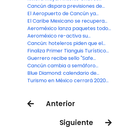
presidirá a los hoteleros
Cancún dispara previsiones de
ocupación al 100% para Navidad
El Aeropuerto de Cancún ya
supera en tráfico al de CDMX
El Caribe Mexicano se recupera
por encima de lo esperado
Aeroméxico lanza paquetes todo
incluido con grandes hoteleras
Aeroméxico re-activa su
operación en Acapulco
Cancún: hoteleros piden que el
turismo sea “prioridad nacional”
Finaliza Primer Tianguis Turístico
Digital con ventas millonarias
Guerrero recibe sello "Safe
Travels" del WTTC en calidad y
Cancún cambia a semáforo
confianza sanitaria
epidemiológico amarillo
Blue Diamond: calendario de
apertura de sus resorts en el
Turismo en México cerrará 2020
Caribe
con ligera recuperación
Anterior
Siguiente