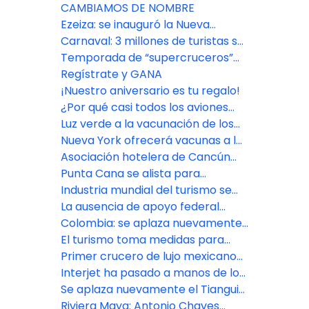
CAMBIAMOS DE NOMBRE
Ezeiza: se inauguró la Nueva
Terminal de Partidas
Carnaval: 3 millones de turistas se
movilizaron en el fin de semana
Temporada de “supercruceros”
largo
en la Ciudad de Buenos Aires
Regístrate y GANA
¡Nuestro aniversario es tu regalo!
¿Por qué casi todos los aviones
son blancos?
Luz verde a la vacunación de los
trabajadores turísticos de Cancún
Nueva York ofrecerá vacunas a los
visitantes de sus espacios
Asociación hotelera de Cancún
turísticos
comienza a ver reservaciones
Punta Cana se alista para
anticipadas
reimpulsar el turismo de reuniones
Industria mundial del turismo se
dominicano
reúne en México para impulsar
La ausencia de apoyo federal
recuperación
aceleró la reapertura del turismo
Colombia: se aplaza nuevamente
en México
la Vitrina de Anato
El turismo toma medidas para
reabrir
Primer crucero de lujo mexicano
zarpará con un año de retraso
Interjet ha pasado a manos de los
empresarios Alejandro del Valle y
Se aplaza nuevamente el Tianguis
Carlos Cabal Peniche
Turístico 2021
Riviera Maya: Antonio Chaves