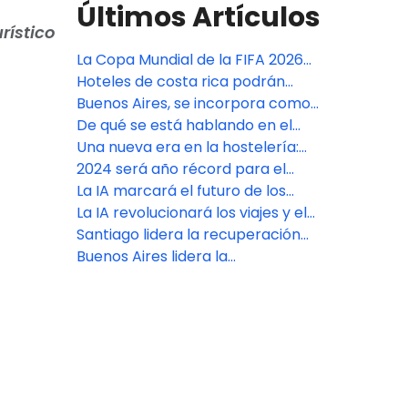
Últimos Artículos
rístico
La Copa Mundial de la FIFA 2026
establece un nuevo punto de
Hoteles de costa rica podrán
referencia para viajes
implementar los conceptos
Buenos Aires, se incorpora como
transfronterizos confiables y
básicos de sostenibilidad hotelera
nuevo miembro del Consejo
De qué se está hablando en el
fluidos
de WTTC
Mundial de Viajes y Turismo
evento más influyente del turismo
Una nueva era en la hostelería:
(WTTC)
5.000 hoteles de todo el mundo
2024 será año récord para el
adoptan los Principios Básicos de
turismo, según el WTTC
La IA marcará el futuro de los
Sostenibilidad Hotelera del WTTC
viajes y el turismo, según el WTTC
La IA revolucionará los viajes y el
turismo, según el último informe
Santiago lidera la recuperación
del WTTC
del sector de viajes y turismo en
Buenos Aires lidera la
Chile
recuperación del sector de viajes
y turismo en Argentina: WTTC