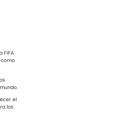
a FIFA
n como
dos
l mundo.
ecer el
ra los