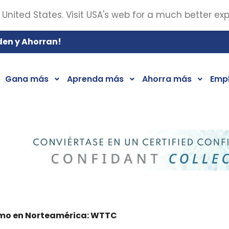
 United States. Visit USA's web for a much better ex
den y Ahorran!
Gana más
Aprenda más
Ahorra más
Emp
smo en Norteamérica: WTTC