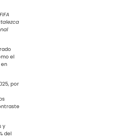
FIFA
rtalezca
onal
orado
omo el
 en
025, por
os
ontraste
s y
% del