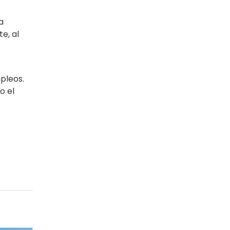
a
e, al
pleos.
o el