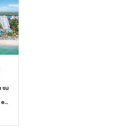
a su
e...