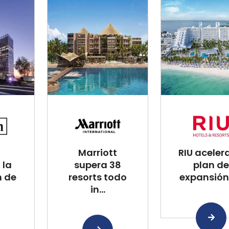
Marriott
RIU aceler
 la
supera 38
plan de
n de
resorts todo
expansión 
in...