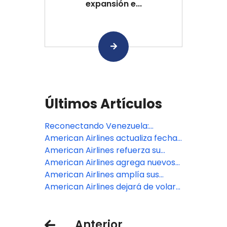
expansión e...
Últimos Artículos
Reconectando Venezuela:
American Airlines regresa a
American Airlines actualiza fecha
Caracas
de comienzo de su operación en
American Airlines refuerza su
Venezuela
operación desde Argentina por el
American Airlines agrega nuevos
Mundial de Fútbol
vuelos a Cancún y Punta Cana
American Airlines amplía sus
vuelos a Cancún y Punta Cana
American Airlines dejará de volar
a tres destinos del Caribe esta
primavera
Anterior