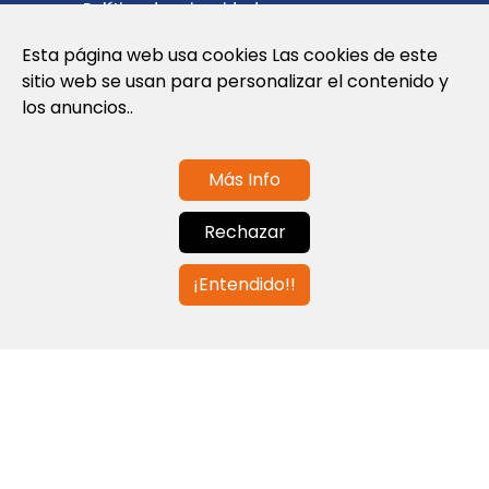
Política de privacidad
Esta página web usa cookies Las cookies de este
Política de cookies
sitio web se usan para personalizar el contenido y
Nota Legal y Condiciones de Uso de la
los anuncios..
Web
Más Info
Contáctanos
Rechazar
info@globalagents.net
¡Entendido!!
Contáctanos
Noticias
Empleos
Newsletters
© 2026 Developed with
ULANDU