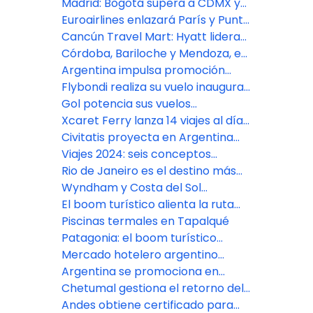
40 pasajeros van a Cancún
Madrid: Bogotá supera a CDMX y
Buenos Aires en cifra de pasajeros
Euroairlines enlazará París y Punta
Cana con nuevo vuelo charter
Cancún Travel Mart: Hyatt lidera
eventos sociales en nuevos
Córdoba, Bariloche y Mendoza, en
hoteles
el ‘top’ 5 de tráfico aéreo
Argentina impulsa promoción
argentino
turística vanguardista en sector
Flybondi realiza su vuelo inaugural
gamer
de los vuelos Ushuaia-El Calafate
Gol potencia sus vuelos
internacionales desde cuatro
Xcaret Ferry lanza 14 viajes al día
ciudades de Argentina
de Playa del Carmen a Cozumel
Civitatis proyecta en Argentina
gran movimiento turístico por
Viajes 2024: seis conceptos
carnaval
nuevos que serán tendencia
Rio de Janeiro es el destino más
elegido de los argentinos en el
Wyndham y Costa del Sol
exterior
desembarcan en el aeropuerto
El boom turístico alienta la ruta
de Lima
Montevideo-Bariloche
Piscinas termales en Tapalqué
Patagonia: el boom turístico
alienta la ruta Montevideo-
Mercado hotelero argentino
Bariloche
crece con más lujo en cuatro y
Argentina se promociona en
cinco estrellas
España junto a El Corte Inglés
Chetumal gestiona el retorno del
vuelo de American a Miami
Andes obtiene certificado para