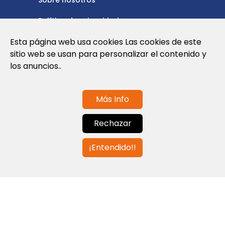
Sobre nosotros
Política de privacidad
Esta página web usa cookies Las cookies de este
Política de cookies
sitio web se usan para personalizar el contenido y
Nota Legal y Condiciones de Uso de la
los anuncios..
Web
Más Info
Contáctanos
Rechazar
info@globalagents.net
¡Entendido!!
Contáctanos
Noticias
Empleos
Newsletters