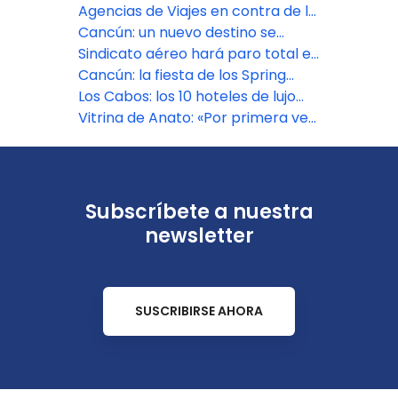
volver a operar regularmente
Agencias de Viajes en contra de la
implementación del NDC
Cancún: un nuevo destino se
diferencia como “libre de sargazo»
Sindicato aéreo hará paro total en
el inicio de Semana Santa
Cancún: la fiesta de los Spring
breakers casi llega a Semana
Los Cabos: los 10 hoteles de lujo
Santa
que ultiman su estreno
Vitrina de Anato: «Por primera vez
Nicaragua será expositor y
regresa Venezuela»
Subscríbete a nuestra
newsletter
SUSCRIBIRSE AHORA