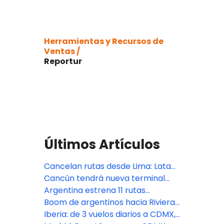
Herramientas y Recursos de
Ventas /
Reportur
Últimos Artículos
Cancelan rutas desde Lima: Latam
a Tucumán y Sky a Cancún
Cancún tendrá nueva terminal
aérea
Argentina estrena 11 rutas
internacionales en 2026
Boom de argentinos hacia Riviera
Maya y Punta Cana por el dólar
Iberia: de 3 vuelos diarios a CDMX,