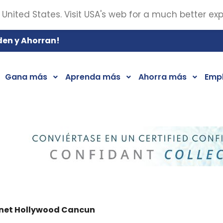
 United States. Visit USA's web for a much better ex
den y Ahorran!
Gana más
Aprenda más
Ahorra más
Emp
net Hollywood Cancun